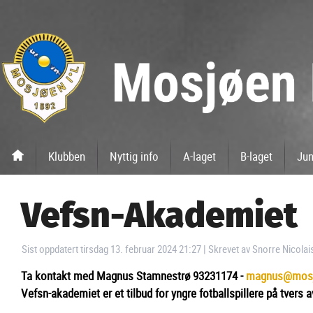
Klubben
Nyttig info
A-laget
B-laget
Jun
Vefsn-Akademiet
Sist oppdatert tirsdag 13. februar 2024 21:27
|
Skrevet av Snorre Nicolai
Ta kontakt med Magnus Stamnestrø 93231174 -
magnus@mosj
Vefsn-akademiet er et tilbud for yngre fotballspillere på tvers a