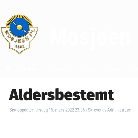
Klubben
Nyttig info
A-laget
B-laget
Jun
Aldersbestemt
Sist oppdatert tirsdag 15. mars 2022 23:36
|
Skrevet av Administrator