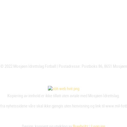
© 2022 Mosjøen Idrettslag Fotball | Postadresse: Postboks 86, 8651 Mosjøen
Kopiering av innhold er ikke tillatt uten avtale med Mosjøen Idrettslag.
fra nyhetssidene våre skal ikke gjengis uten henvisning og link til www.mil-fot
Design, konsept og utvikling av
Breyholtz
|
Logg inn