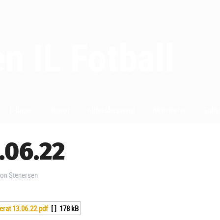
B-laget
Junior
Aldersbestemt
Aktiviteter
Salg/
.06.22
kon Stenersen
erat 13.06.22.pdf
[ ]
178 kB