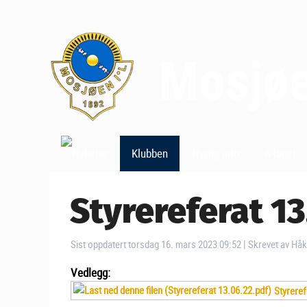
Klubben
Nyttig info
A-laget
Styrereferat 13
Sist oppdatert torsdag 16. mars 2023 09:52
|
Skrevet av Hå
Vedlegg:
Styreref