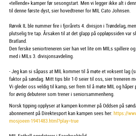
«tellende» kamper før sesongstart. Men vi legger ikke alt i denn
til denne første dyst, sier hovedtrener for MIL Cato Johnsen.
Rørvik IL ble nummer fire i fjorårets 4. divisjon i Trøndelag, m
plutselig tre tap. Årsaken til at det glapp på oppløpssiden var s
Bratland.
Den ferske seniortreneren sier han vet lite om MILs spillere o
med i MILs 3. divisjonsavdeling.
- Jeg kan si såpass at MIL kommer til å møte et voksent lag (snit
faktor på søndag. Mitt tips blir 1-0 seier til oss, sier treneren m
Vi gleder oss veldig til kamp, ser frem til å møte MIL og håper 
for øvrig debuterer som trener i seniorsammenheng.
Norsk tipping opplyser at kampen kommer på Oddsen på sønda
abonnement på Direktesport kan kampen sees her:
https://ww
mosjoeen-1941483.html?play=true
MIL-Fotball oppdaterer i Facebooktråd.