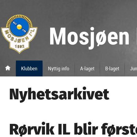
Klubben
Nyttig info
A-laget
B-laget
Jun
Nyhetsarkivet
Rørvik IL blir førs