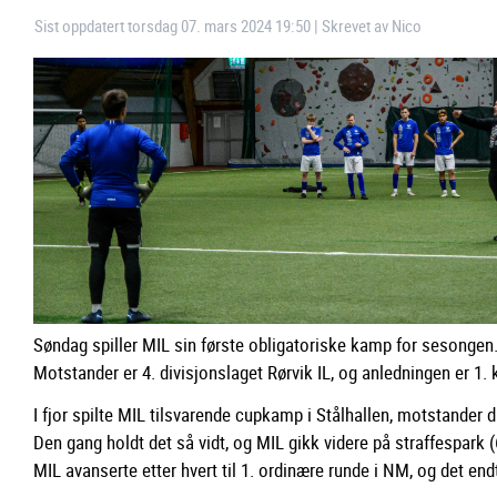
Sist oppdatert torsdag 07. mars 2024 19:50
|
Skrevet av Nico
Søndag spiller MIL sin første obligatoriske kamp for sesongen
Motstander er 4. divisjonslaget Rørvik IL, og anledningen er 1.
I fjor spilte MIL tilsvarende cupkamp i Stålhallen, motstander d
Den gang holdt det så vidt, og MIL gikk videre på straffespark (
MIL avanserte etter hvert til 1. ordinære runde i NM, og det 