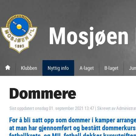
Klubben
Nyttig info
A-laget
B-laget
Jun
Dommere
Sist oppdatert onsdag 01. september 2021 13:47
|
Skrevet av Administra
For å bli satt opp som dommer i kamper arranger
at man har gjennomført og bestått dommerkurs.
fotballkrets, og MIL fotball dekker kursutgiften