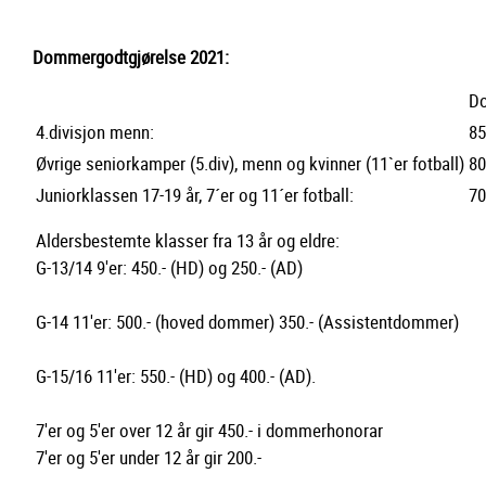
Dommergodtgjørelse 2021:
D
4.divisjon menn:
85
Øvrige seniorkamper (5.div), menn og kvinner (11`er fotball)
80
Juniorklassen 17-19 år, 7´er og 11´er fotball:
70
Aldersbestemte klasser fra 13 år og eldre:
G-13/14 9'er: 450.- (HD) og 250.- (AD)
G-14 11'er: 500.- (hoved dommer) 350.- (Assistentdommer)
G-15/16 11'er: 550.- (HD) og 400.- (AD).
7'er og 5'er over 12 år gir 450.- i dommerhonorar
7'er og 5'er under 12 år gir 200.-