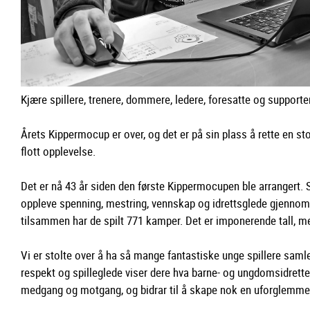
Kjære spillere, trenere, dommere, ledere, foresatte og supporte
Årets Kippermocup er over, og det er på sin plass å rette en stor 
flott opplevelse.
Det er nå 43 år siden den første Kippermocupen ble arrangert. S
oppleve spenning, mestring, vennskap og idrettsglede gjennom d
tilsammen har de spilt 771 kamper. Det er imponerende tall, m
Vi er stolte over å ha så mange fantastiske unge spillere sam
respekt og spilleglede viser dere hva barne- og ungdomsidretten
medgang og motgang, og bidrar til å skape nok en uforglemmel