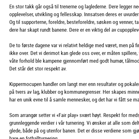
En stor takk går også til trenerne og laglederne. Dere legger n
opplevelser, utvikling og fellesskap. Innsatsen deres er uvurderl
Og til supporterne, foreldre, besteforeldre, søsken og venner
dere har skapt rundt banene. Dere er en viktig del av cupopplev
De to første dagene var vi relativt heldige med været, men på f
ikke over. Det vi derimot kan glede oss over, er måten spillere,
våte forhold ble kampene gjennomført med godt humør, tålmodi
Det står det stor respekt av.
Kippermocupen handler om langt mer enn resultater og pokale
på tvers av lag, klubber og kommunegrenser. Her skapes minner 
har en unik evne til å samle mennesker, og det har vi fått se 
Som arrangør setter vi «Fair play» svært høyt. Respekt for med
grunnleggende verdier i vår turnering. Vi ønsker at alle som de
glede, både på og utenfor banen. Det er disse verdiene som gjø
bare en fotballturnering.